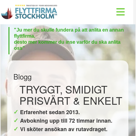
"Ju
mer du skulle fund
era på att anlita en annan
flyttfirma,
desto mer kommer du inse varför du ska anlita
oss"
Blogg
TRYGGT, SMIDIGT
PRISVÄRT & ENKELT
Erfarenhet sedan 2013.
Avbokning upp till 72 timmar innan.
Vi sköter ansökan av rutavdraget.